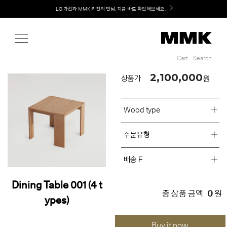
Shop
Welcome! 신규 회원가입 시 MMK Shop Coupon (총 60만원) 지급
Cart
Search
Cart
Search
2,100,000
원
상품가
Wood type
주문유형
배송 F
Dining Table 001 (4 t
0
총 상품 금액
원
ypes)
Buy it now