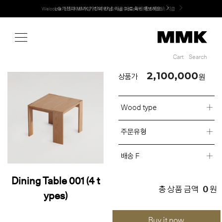
Shop
Welcome! 신규 회원가입 시 MMK Shop Coupon (총 60만원) 지급
Cart
Search
Cart
Search
2,100,000
원
상품가
Wood type
주문유형
배송 F
Dining Table 001 (4 t
0
총 상품 금액
원
ypes)
Buy it now