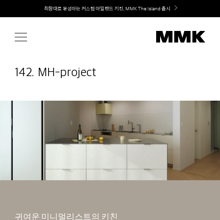
Skip
취향대로 완성하는 커스텀 아일랜드 키친, MMK The Island 출시
to
content
142. MH-project
귀여운 미니멀리스트의 키친