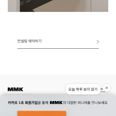
컨설팅 예약하기
오늘 하루 보지 않기
Instagram
Pinterest
Museum.
02. 777. 5887
Office.
02. 777. 5778
177, Duteopbawi-ro, Yongsan-gu, Seoul, Korea
Official : hello@mmk-seoul.com
B2B : b2b@mmk-seoul.com