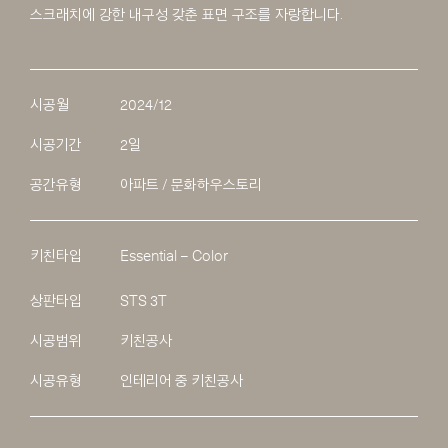
스크래치에 강한 내구성 갖춘 표면 구조를 자랑합니다.
시공월
2024/12
시공기간
2일
공간유형
아파트 / 문화하우스토리
키친타입
Essential – Color
상판타입
STS 3T
시공범위
키친공사
시공유형
인테리어 중 키친공사