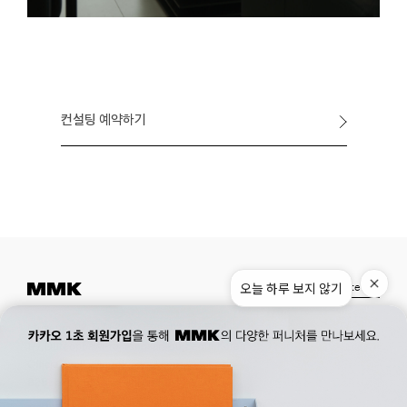
컨설팅 예약하기
Instagram
Pinterest
Museum.
02. 777. 5887
Office.
02. 777. 5778
177, Duteopbawi-ro, Yongsan-gu, Seoul, Korea
Official : hello@mmk-seoul.com
B2B : b2b@mmk-seoul.com