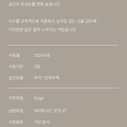
공간의 완성도를 한층 높입니다.
치수를 규칙적으로 적용하고 깊이감 있는 선을 강조해,
가지런한 곧은 힘이 느껴지는 키친입니다.
시공월
2024/09
시공기간
3일
공간유형
주거 / 단독주택
키친타입
Edge
상판타입
세라믹 12T, STS 3T
시공범위
키친 공사