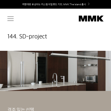
Skip
Welcome! 신규 회원가입 시 MMK Shop Coupon (총 60만원) 지급
to
content
144. SD-project
격조 있는 선택