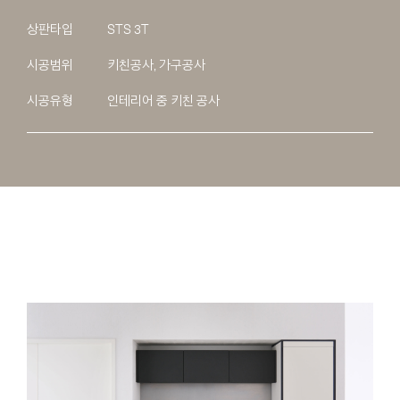
상판타입
STS 3T
시공범위
키친공사, 가구공사
시공유형
인테리어 중 키친 공사