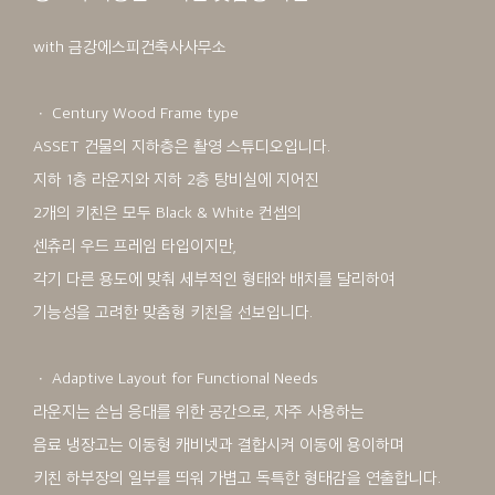
with 금강에스피건축사사무소
ㆍ Century Wood Frame type
ASSET 건물의 지하층은 촬영 스튜디오입니다.
지하 1층 라운지와 지하 2층 탕비실에 지어진
2개의 키친은 모두 Black & White 컨셉의
센츄리 우드 프레임 타입이지만,
각기 다른 용도에 맞춰 세부적인 형태와 배치를 달리하여
기능성을 고려한 맞춤형 키친을 선보입니다.
ㆍ Adaptive Layout for Functional Needs
라운지는 손님 응대를 위한 공간으로, 자주 사용하는
음료 냉장고는 이동형 캐비넷과 결합시켜 이동에 용이하며
키친 하부장의 일부를 띄워 가볍고 독특한 형태감을 연출합니다.