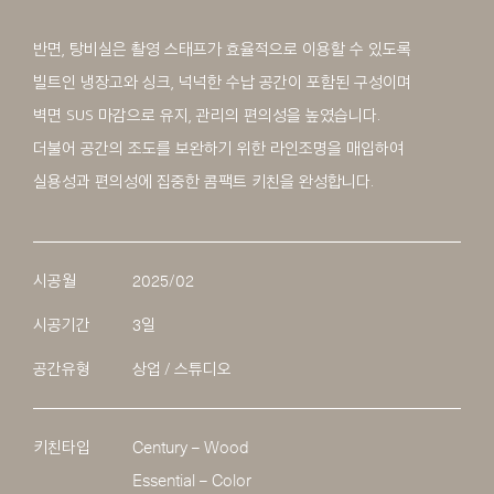
반면, 탕비실은 촬영 스태프가 효율적으로 이용할 수 있도록
빌트인 냉장고와 싱크, 넉넉한 수납 공간이 포함된 구성이며
벽면 SUS 마감으로 유지, 관리의 편의성을 높였습니다.
더불어 공간의 조도를 보완하기 위한 라인조명을 매입하여
실용성과 편의성에 집중한 콤팩트 키친을 완성합니다.
시공월
2025/02
시공기간
3일
공간유형
상업 / 스튜디오
키친타입
Century – Wood
Essential – Color