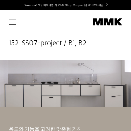
Skip
취향대로 완성하는 커스텀 아일랜드 키친, MMK The Island 출시
to
content
152. SS07-project / B1, B2
용도와 기능을 고려한 맞춤형 키친