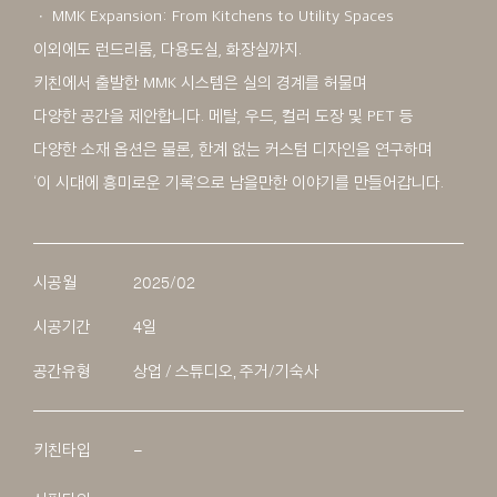
ㆍ MMK Expansion: From Kitchens to Utility Spaces
이외에도 런드리룸, 다용도실, 화장실까지.
키친에서 출발한 MMK 시스템은 실의 경계를 허물며
다양한 공간을 제안합니다. 메탈, 우드, 컬러 도장 및 PET 등
다양한 소재 옵션은 물론, 한계 없는 커스텀 디자인을 연구하며
‘이 시대에 흥미로운 기록’으로 남을만한 이야기를 만들어갑니다.
시공월
2025/02
시공기간
4일
공간유형
상업 / 스튜디오, 주거/기숙사
키친타입
–