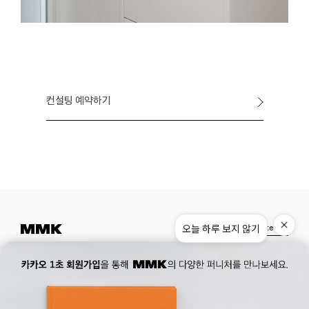
컨설팅 예약하기
오늘 하루 보지 않기
Instagram
Pinterest
Museum.
02. 777. 5887
Office.
02. 777. 5778
177, Duteopbawi-ro, Yongsan-gu, Seoul, Korea
Official : hello@mmk-seoul.com
B2B : b2b@mmk-seoul.com