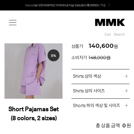
Shop
Welcome! 신규 회원가입 시 MMK Shop Coupon (총 60만원) 지급
MMK의 새로운 키친 디자인, EXTRUDE 익스트루드 라인 출시
Cart
Search
Cart
Search
140,600
원
상품가
5%
148,000원
소비자가
Shirts 상의 색상
Shirts 상의 사이즈
Shorts 하의 색상 및 사이즈
Short Pajamas Set
(8 colors, 2 sizes)
0
총 상품 금액
원