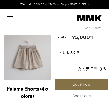
Shop
MMK의 새로운 키친 디자인, EXTRUDE 익스트루드 라인 출시
Cart
Search
Cart
Search
75,000
원
상품가
색상 및 사이즈
0
총 상품 금액
원
Buy it now
Pajama Shorts (4 c
olors)
Add to cart