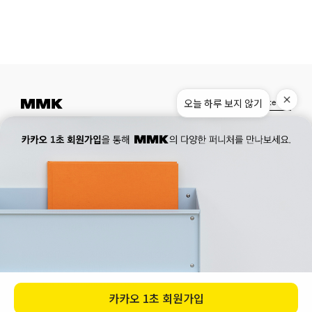
오늘 하루 보지 않기
Instagram
Pinterest
Museum.
02. 777. 5887
Office.
02. 777. 5778
177, Duteopbawi-ro, Yongsan-gu, Seoul, Korea
Official : hello@mmk-seoul.com
B2B : b2b@mmk-seoul.com
홈페이지 이용약관
개인정보 처리방침
대표자 : 박기민 사업자 등록번호 : 821-86-02281
개인정보관리책임자 : 박기민
통신판매업 신고번호 : 제 2022-서울용산-1205 호
서울특별시 용산구 두텁바위로 177
ⓒ 2023. MMK all rights reserved
카카오
1초 회원가입