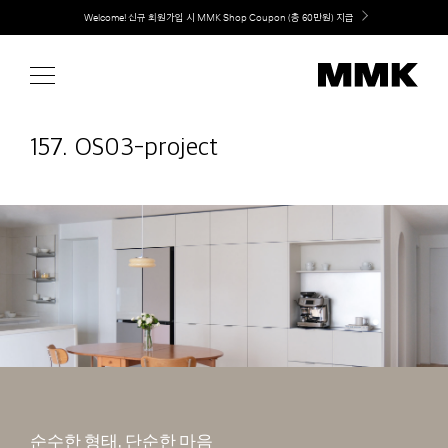
Skip
취향대로 완성하는 커스텀 아일랜드 키친, MMK The Island 출시
to
content
157. OS03-project
순수한 형태, 단순한 마음