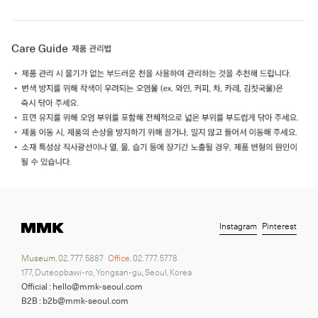
Instagram
Pinterest
Museum.
02. 777. 5887
Office.
02. 777. 5778
177, Duteopbawi-ro, Yongsan-gu, Seoul, Korea
Official : hello@mmk-seoul.com
B2B : b2b@mmk-seoul.com