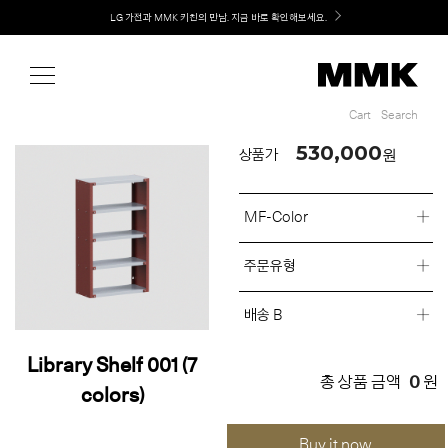
Shop
Welcome! 신규 회원가입 시 MMK Shop Coupon (총 60만원) 지급
Cart
Search
Cart
Search
530,000
원
상품가
MF-Color
주문유형
배송 B
Library Shelf 001 (7
0
총 상품 금액
원
colors)
Buy it now