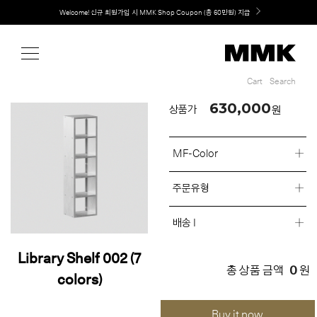
Shop
Welcome! 신규 회원가입 시 MMK Shop Coupon (총 60만원) 지급
Cart
Search
Cart
Search
630,000
원
상품가
MF-Color
주문유형
배송 I
Library Shelf 002 (7
0
총 상품 금액
원
colors)
Buy it now