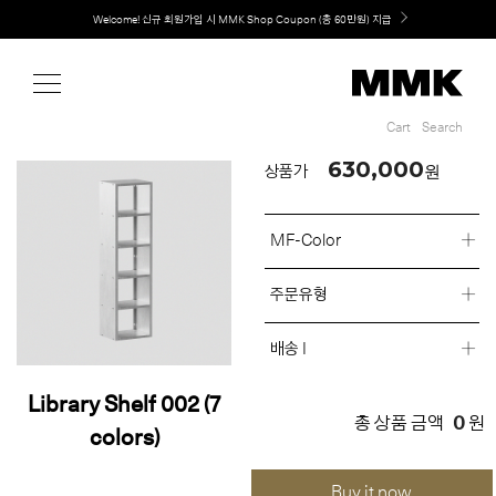
Shop
Welcome! 신규 회원가입 시 MMK Shop Coupon (총 60만원) 지급
Cart
Search
Cart
Search
630,000
원
상품가
MF-Color
주문유형
배송 I
Library Shelf 002 (7
0
총 상품 금액
원
colors)
Buy it now