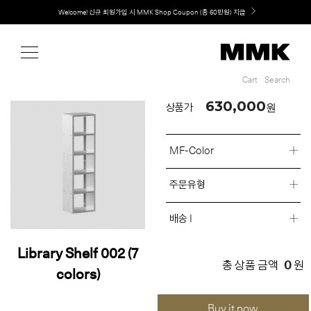
Shop
Welcome! 신규 회원가입 시 MMK Shop Coupon (총 60만원) 지급
Cart
Search
Cart
Search
630,000
원
상품가
MF-Color
주문유형
배송 I
Library Shelf 002 (7
0
총 상품 금액
원
colors)
Buy it now