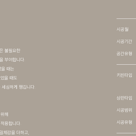
시공월
시공기간
은 불필요한
공간유형
을 부여합니다.
았을 때는
키친타입
열었을 때도
 세심하게 챙깁니다.
상판타입
시공범위
 위해
시공유형
 적용합니다.
일체감을 더하고,