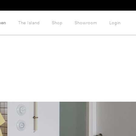
hen
The Island
Shop
Showroom
Login