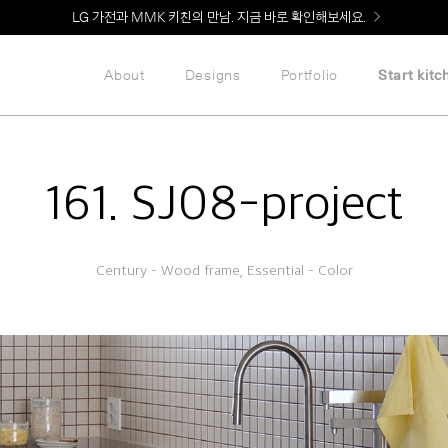
Welcome! 신규 회원가입 시 MMK Shop Coupon (총 60만원) 지급
About
Designs
Portfolio
Start kitc
161. SJ08-project
Century – Wood frame, Essential – Color