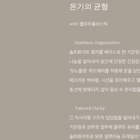
온기의 균형
with 옐로우플라스틱
ㆍ Seamless Organization
솔트화이트 컬러를 베이스로 한 키큰장
나눔을 덜어내어 공간에 단정한 긴장감
'모노플랫' 하드웨어를 적용해 문을 닫
매끄러운 벽처럼, 시선을 정리해주고 
동선에 방해되지 않아 일상 속 편리함을
ㆍ Tailored Clarity
긴 직사각형 구조의 답답함을 덜어내기
키큰장과 상부장 일부에 플루트 유리를
솔트화이트로 맞춘 알루미늄 프레임이 