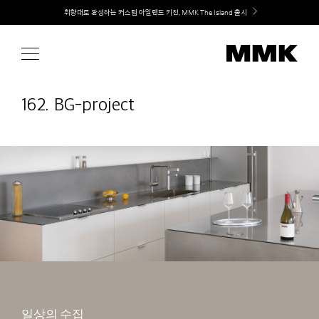
Skip
Welcome! 신규 회원가입 시 MMK Shop Coupon (총 60만원) 지급
to
content
162. BG-project
일상의 수집