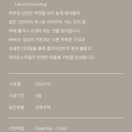
ㆍ Tailored Detailing
하부장 상판은 벽면을 따라 높게 말아올려
얕은 선반까지 하나로 이어지며, 이는 조리 중
벽에 물이나 오염이 튀는 것을 방지합니다.
MMK는 일상의 키친과는 다른 독특한 구성과
섬세한 디테일을 통해 클라이언트의 창작 활동과
라이프스타일이 반영된 맞춤형 키친을 완성합니다.
시공월
2024/12
시공기간
3일
공간유형
단독주택
키친타입
Essential – Color