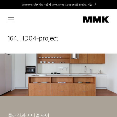
Skip
Welcome! 신규 회원가입 시 MMK Shop Coupon (총 60만원) 지급
to
content
164. HD04-project
클래식과 미니멀 사이