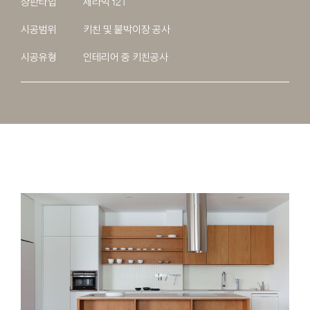
상판타입
세라믹 12T
시공범위
키친 및 붙박이장 공사
시공유형
인테리어 중 키친공사