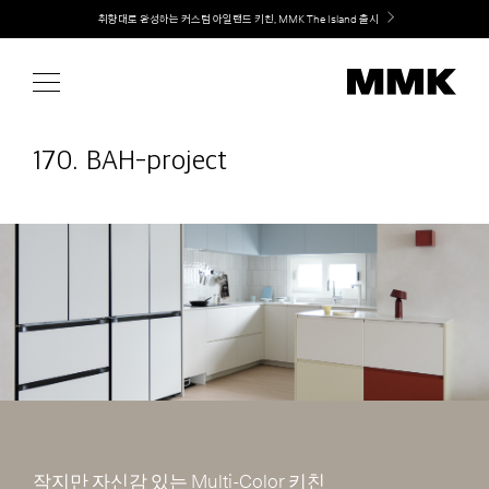
Skip
Welcome! 신규 회원가입 시 MMK Shop Coupon (총 60만원) 지급
취향대로 완성하는 커스텀 아일랜드 키친, MMK The Island 출시
to
content
170. BAH-project
작지만 자신감 있는 Multi-Color 키친