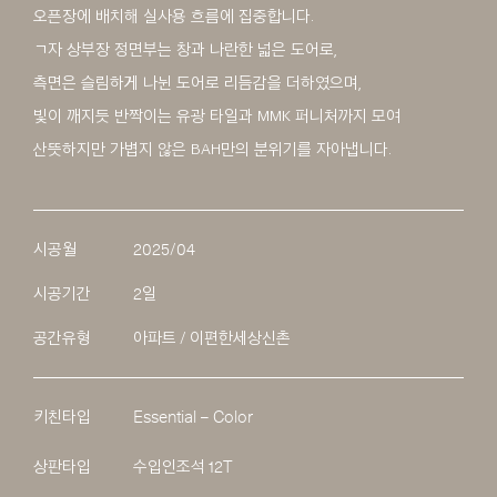
오픈장에 배치해 실사용 흐름에 집중합니다.
ㄱ자 상부장 정면부는 창과 나란한 넓은 도어로,
측면은 슬림하게 나뉜 도어로 리듬감을 더하였으며,
빛이 깨지듯 반짝이는 유광 타일과 MMK 퍼니처까지 모여
산뜻하지만 가볍지 않은 BAH만의 분위기를 자아냅니다.
시공월
2025/04
시공기간
2일
공간유형
아파트 / 이편한세상신촌
키친타입
Essential – Color
상판타입
수입인조석 12T