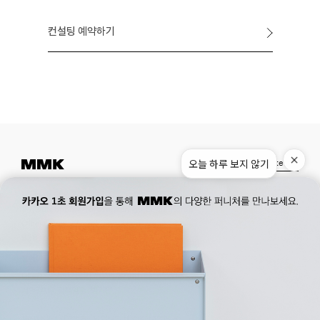
컨설팅 예약하기
Instagram
Pinterest
Museum.
02. 777. 5887
Office.
02. 777. 5778
177, Duteopbawi-ro, Yongsan-gu, Seoul, Korea
Official : hello@mmk-seoul.com
B2B : b2b@mmk-seoul.com
홈페이지 이용약관
개인정보 처리방침
대표자 : 박기민 사업자 등록번호 : 821-86-02281
개인정보관리책임자 : 박기민
통신판매업 신고번호 : 제 2022-서울용산-1205 호