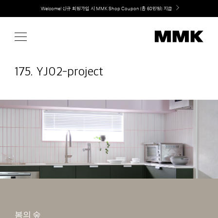
Skip
취향대로 완성하는 커스텀 아일랜드 키친, MMK The Island 출시
to
content
175. YJ02-project
봄의 숲