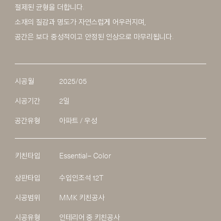
절제된 균형을 더합니다.
소재의 질감과 명도가 자연스럽게 어우러지며,
공간은 보다 중성적이고 안정된 인상으로 마무리됩니다.
시공월
2025/05
시공기간
2일
공간유형
아파트 / 우성
키친타입
Essential– Color
상판타입
수입인조석 12T
시공범위
MMK 키친공사
시공유형
인테리어 중 키친공사