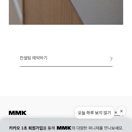
컨설팅 예약하기
Instagram
Pinterest
Museum.
02. 777. 5887
Office.
02. 777. 5778
177, Duteopbawi-ro, Yongsan-gu, Seoul, Korea