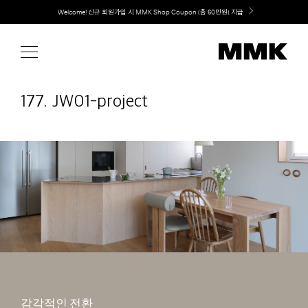
Skip
취향대로 완성하는 커스텀 아일랜드 키친, MMK The Island 출시
to
content
177. JW01-project
감각적인 전환