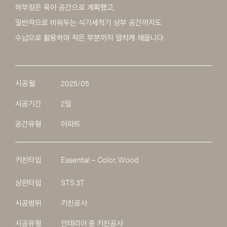
하부장은 육아 공간으로 계획했고,
일반적으로 비워두는 식기세척기 상부 공간까지도
수납으로 활용하며 작은 부분까지 알차게 채웁니다.
시공월
2025/05
시공기간
2일
공간유형
아파트
키친타입
Essential – Color, Wood
상판타입
STS 3T
시공범위
키친공사
시공유형
인테리어 중 키친공사