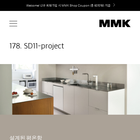
Skip
취향대로 완성하는 커스텀 아일랜드 키친, MMK The Island 출시
to
content
178. SD11-project
설계된 평온함