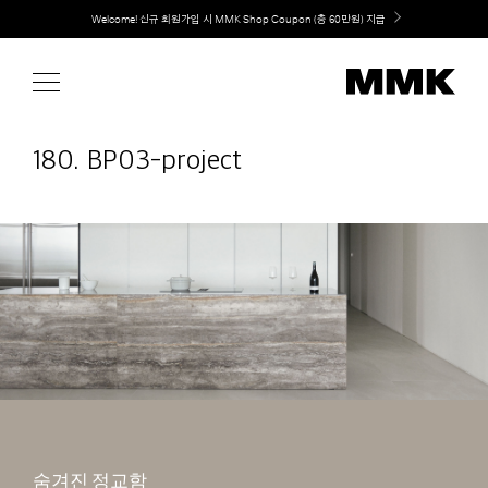
Skip
취향대로 완성하는 커스텀 아일랜드 키친, MMK The Island 출시
to
content
180. BP03-project
숨겨진 정교함