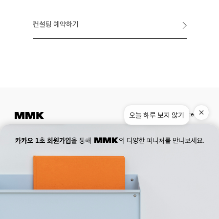
컨설팅 예약하기
Instagram
Pinterest
Museum.
02. 777. 5887
Office.
02. 777. 5778
177, Duteopbawi-ro, Yongsan-gu, Seoul, Korea
Official : hello@mmk-seoul.com
B2B : b2b@mmk-seoul.com
홈페이지 이용약관
개인정보 처리방침
대표자 : 박기민 사업자 등록번호 : 821-86-02281
개인정보관리책임자 : 박기민