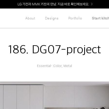
Welcome! 신규 회원가입 시 MMK Shop Coupon (총 60만원) 지급
About
Designs
Portfolio
Start kitc
186. DG07-project
Essential– Color, Metal