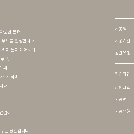
시공월
 차분한 톤과
 무드를 완성합니다.
시공기간
그레이 톤이 이어지며
공간유형
루고,
설계와
키친타입
라지게 하며
니다.
상판타입
시공범위
시공유형
 연결하고
이루는 공간입니다.