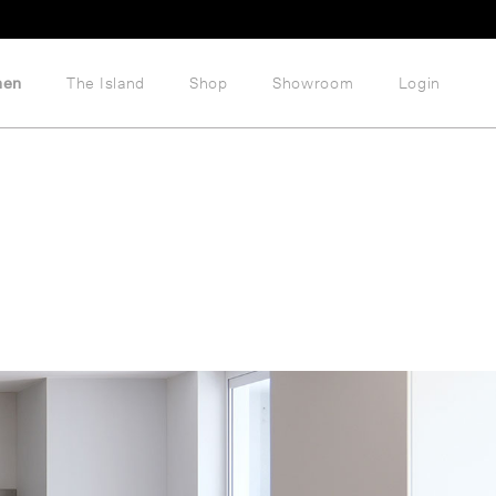
hen
The Island
Shop
Showroom
Login