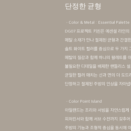
단정한 균형
ㆍColor & Metal : Essential Palette
DG07 프로젝트 키친은 에센셜 라인의
메탈 소재가 만나 절제된 균형과 간결한
솔트 화이트 컬러를 중심으로 두 가지 
메탈의 질감과 함께 하나의 팔레트를 이
불필요한 디테일을 배제한 핸들리스 
균일한 컬러 매치는 선과 면의 더 도드
단정하고 절제된 주방의 인상을 자아냅
ㆍColor Point Island
아일랜드는 조리와 서빙을 자연스럽게
피처린서와 함께 서브 수전까지 갖추어
주방의 기능과 조형적 중심을 동시에 