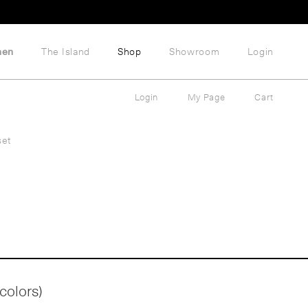
hen
The Island
Shop
Showroom
Login
Login
My Page
Cart
set
colors)