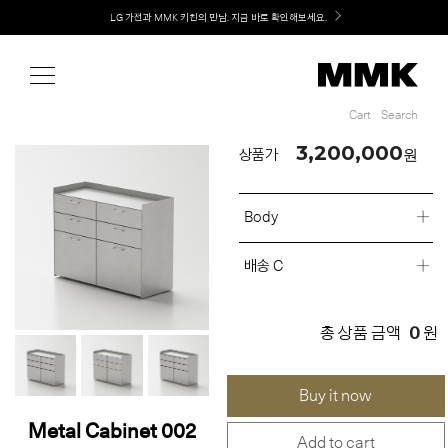
Shop
Welcome! 신규 회원가입 시 MMK Shop Coupon (총 60만원) 지급
Cart
Search
Cart
Search
3,200,000
원
상품가
Body
배송 C
0
총 상품 금액
원
Buy it now
Metal Cabinet 002
Add to cart