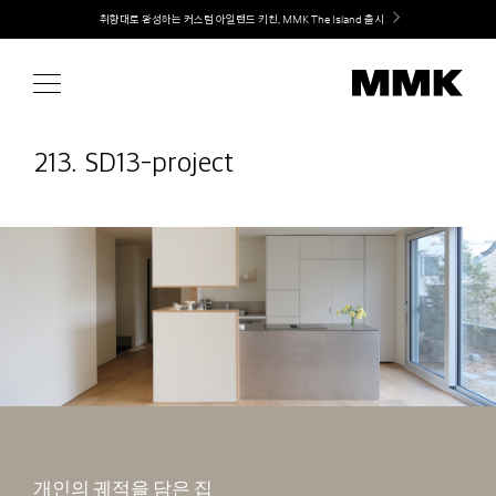
Skip
Welcome! 신규 회원가입 시 MMK Shop Coupon (총 60만원) 지급
취향대로 완성하는 커스텀 아일랜드 키친, MMK The Island 출시
to
content
213. SD13-project
개인의 궤적을 담은 집