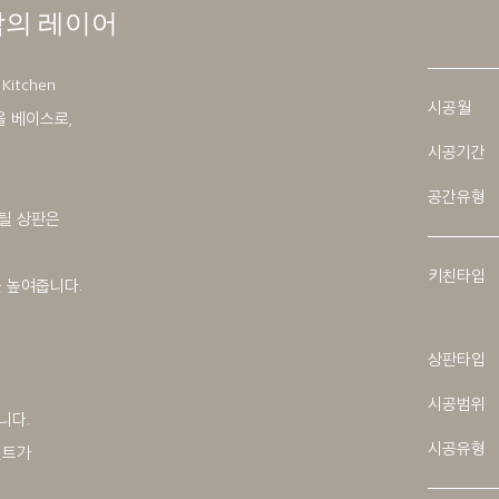
각의 레이어
 Kitchen
시공월
e을 베이스로,
해
시공기간
공간유형
틸 상판은
키친타입
 높여줍니다.
상판타입
시공범위
니다.
시공유형
인트가