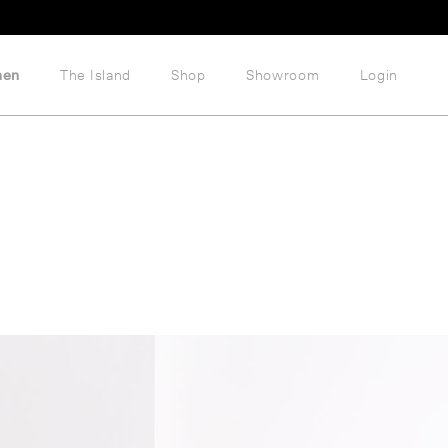
hen
The Island
Shop
Showroom
Login