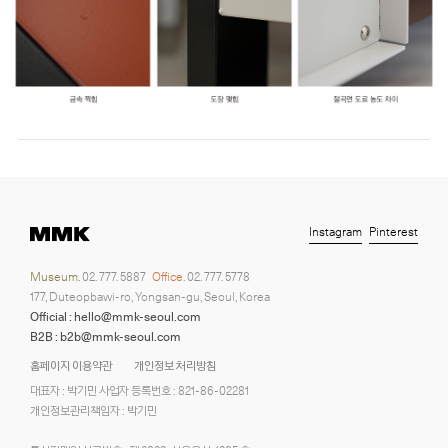
Instagram
Pinterest
Museum.
02. 777. 5887
Office.
02. 777. 5778
177, Duteopbawi-ro, Yongsan-gu, Seoul, Korea
Official : hello@mmk-seoul.com
B2B : b2b@mmk-seoul.com
홈페이지 이용약관
개인정보 처리방침
대표자 : 박기민 사업자 등록번호 : 821-86-02281
개인정보관리책임자 : 박기민