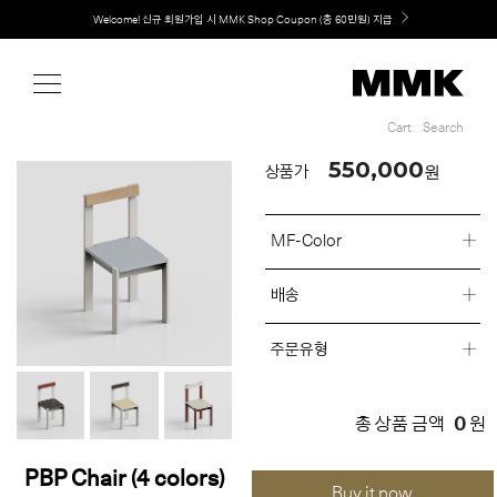
Shop
Welcome! 신규 회원가입 시 MMK Shop Coupon (총 60만원) 지급
Cart
Search
Cart
Search
550,000
원
상품가
MF-Color
배송
주문유형
0
총 상품 금액
원
PBP Chair (4 colors)
Buy it now