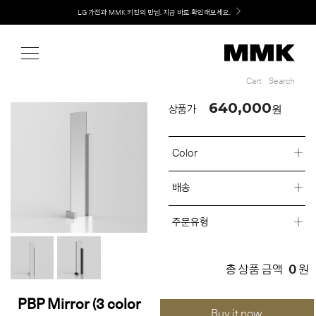
Shop
Welcome! 신규 회원가입 시 MMK Shop Coupon (총 60만원) 지급
Cart
Search
Cart
Search
640,000
원
상품가
Color
배송
주문유형
0
총 상품 금액
원
PBP Mirror (3 color
Buy it now