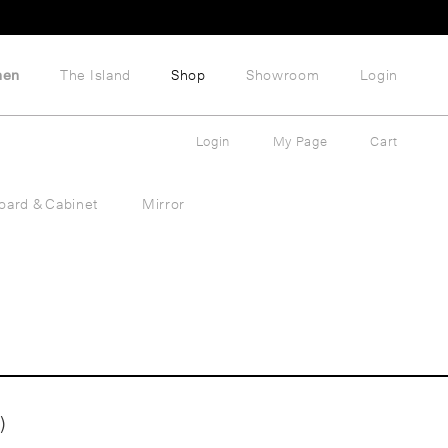
hen
The Island
Shop
Showroom
Login
Login
My Page
Cart
oard & Cabinet
Mirror
)