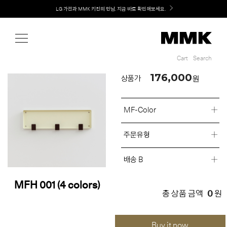
Shop
Welcome! 신규 회원가입 시 MMK Shop Coupon (총 60만원) 지급
Cart
Search
Cart
Search
176,000
원
상품가
MF-Color
주문유형
배송 B
MFH 001 (4 colors)
0
총 상품 금액
원
Buy it now