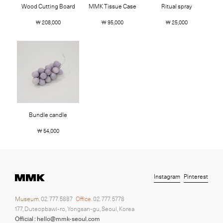
Wood Cutting Board
MMK Tissue Case
Ritual spray
￦ 208,000
￦ 95,000
￦ 25,000
Bundle candle
￦ 54,000
Instagram
Pinterest
Museum.
02. 777. 5887
Office.
02. 777. 5778
177, Duteopbawi-ro, Yongsan-gu, Seoul, Korea
Official : hello@mmk-seoul.com