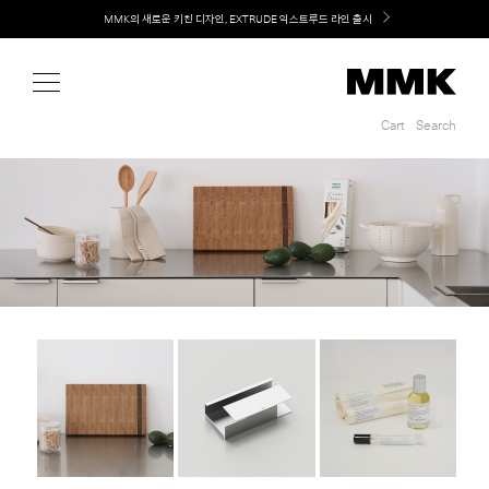
Shop
MMK의 새로운 키친 디자인, EXTRUDE 익스트루드 라인 출시
LG 가전과 MMK 키친의 만남. 지금 바로 확인해보세요.
Cart
Search
Cart
Search