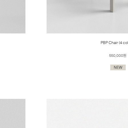
PBP Chair (4 co
550,000원