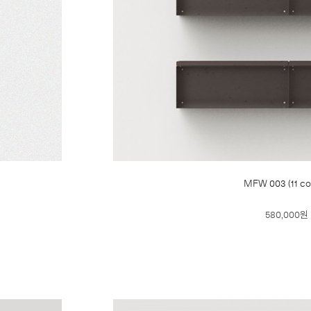
MFW 003 (11 co
580,000원