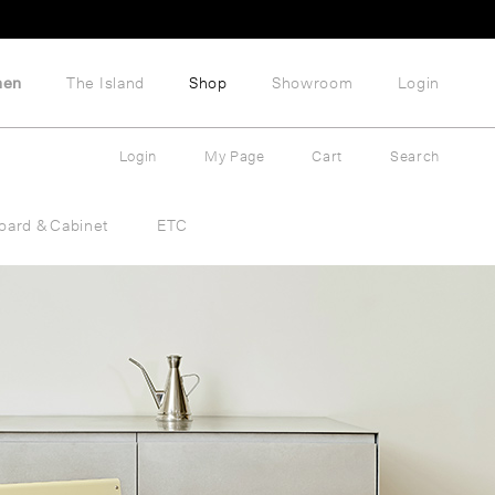
hen
The Island
Shop
Showroom
Login
Login
My Page
Cart
Search
oard & Cabinet
ETC