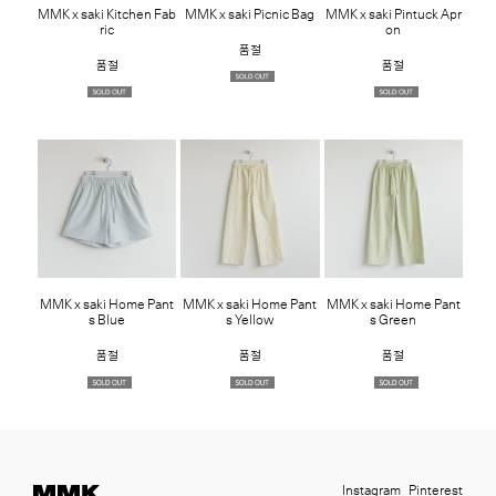
MMK x saki Kitchen Fab
MMK x saki Picnic Bag
MMK x saki Pintuck Apr
ric
on
품절
품절
품절
MMK x saki Home Pant
MMK x saki Home Pant
MMK x saki Home Pant
s Blue
s Yellow
s Green
품절
품절
품절
Instagram
Pinterest