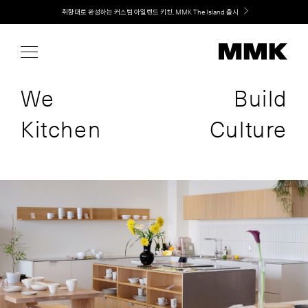
Skip
취향대로 완성하는 커스텀 아일랜드 키친, MMK The Island 출시
to
content
We
Build
Kitchen
Culture