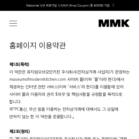
Skip
Welcome! 신규 회원가입 시 MMK Shop Coupon (총 60만원) 지급
취향대로 완성하는 커스텀 아일랜드 키친, MMK The Island 출시
to
content
홈페이지 이용약관
제1조(목적)
이 약관은 뮤지엄오브모던키친 주식회사(전자상거래 사업자)가 운영하는
museumofmodernkitchen.com 사이버 몰(이하 “몰”이라 한다)에서
제공하는 인터넷 관련 서비스(이하 “서비스”라 한다)를 이용함에 있어
사이버 몰과 이용자의 권리 $의무 및 책임사항을 규정함을 목적으로
합니다.
※「PC통신, 무선 등을 이용하는 전자상거래에 대해서도 그 성질에
반하지 않는 한 이 약관을 준용합니다.」
제2조(정의)
① “몰”이란 뮤지엄오브모던키친 주식회사가 재화 또는 용역(이하 “재화