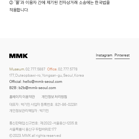
② “몰”과 이용자 간에 제기된 전자상거래 소송에는 한국법을
적용합니다.
Instagram
Pinterest
Museum.
02. 777. 5887
Office.
02. 777. 5778
177, Duteopbawi-ro, Yongsan-gu, Seoul, Korea
Official : hello@mmk-seoul.com
B2B : b2b@mmk-seoul.com
홈페이지 이용약관
개인정보 처리방침
대표자 : 박기민 사업자 등록번호 : 821-86-02281
개인정보관리책임자 : 박기민
통신판매업 신고번호 : 제 2022-서울용산-1205 호
서울특별시 용산구 두텁바위로 177
ⓒ 2023. MMK all rights reserved