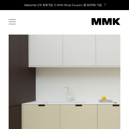
Skip
Welcome! 신규 회원가입 시 MMK Shop Coupon (총 60만원) 지급
취향대로 완성하는 커스텀 아일랜드 키친, MMK The Island 출시
to
content