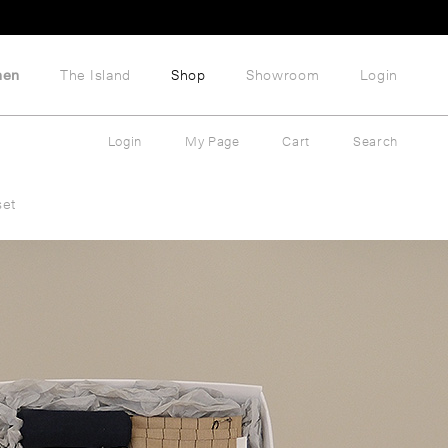
hen
The Island
Shop
Showroom
Login
Login
My Page
Cart
Search
set