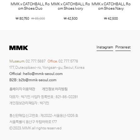
MMK x CATCHBALL Ro
MMK x CATCHBALL Ro
MMK x CATCHBALL Ro
om Shoes Duo
om Shoes Ivory
om Shoes Navy
￦ 80,750
￦ 85,000
￦ 42,500
￦ 42,500
Instagram
Pinterest
Museum.
02. 777. 5887
Office.
02. 777. 5778
177, Duteopbawi-ro, Yongsan-gu, Seoul, Korea
Official : hello@mmk-seoul.com
B2B : b2b@mmk-seoul.com
홈페이지 이용약관
개인정보 처리방침
대표자 : 박기민 사업자 등록번호 : 821-86-02281
개인정보관리책임자 : 박기민
통신판매업 신고번호 : 제 2022-서울용산-1205 호
서울특별시 용산구 두텁바위로 177
ⓒ 2023. MMK all rights reserved