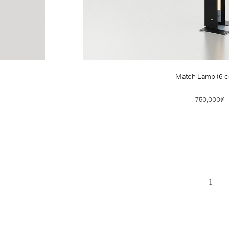
Match Lamp (6 c
750,000원
1