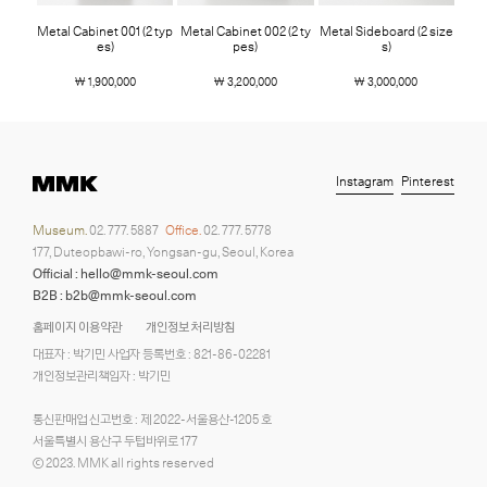
Metal Cabinet 001 (2 typ
Metal Cabinet 002 (2 ty
Metal Sideboard (2 size
es)
pes)
s)
￦ 1,900,000
￦ 3,200,000
￦ 3,000,000
Instagram
Pinterest
Museum.
02. 777. 5887
Office.
02. 777. 5778
177, Duteopbawi-ro, Yongsan-gu, Seoul, Korea
Official : hello@mmk-seoul.com
B2B : b2b@mmk-seoul.com
홈페이지 이용약관
개인정보 처리방침
대표자 : 박기민 사업자 등록번호 : 821-86-02281
개인정보관리책임자 : 박기민
통신판매업 신고번호 : 제 2022-서울용산-1205 호
서울특별시 용산구 두텁바위로 177
ⓒ 2023. MMK all rights reserved