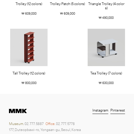
Trolley (12 colors)
Trolley Patch (5 colors)
Triangle Trolley (4 color
s)
￦ 609,000
￦ 609,000
￦ 490,000
Tall Trolley (12 colors)
Tea Trolley (7 colors)
￦ 800,000
￦ 630,000
Instagram
Pinterest
Museum.
02. 777. 5887
Office.
02. 777. 5778
177, Duteopbawi-ro, Yongsan-gu, Seoul, Korea