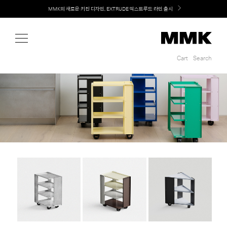
Shop
MMK의 새로운 키친 디자인, EXTRUDE 익스트루드 라인 출시
LG 가전과 MMK 키친의 만남. 지금 바로 확인해보세요.
Cart
Search
Cart
Search